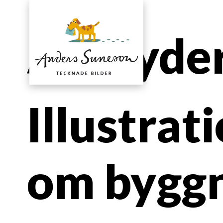
Attityde
Illustrat
om bygg