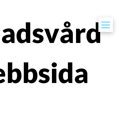
nadsvård
webbsida